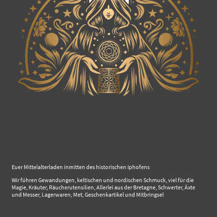
Euer Mittelalterladen inmitten des historischen Iphofens
Wir führen Gewandungen, keltischen und nordischen Schmuck, viel für die
Magie, Kräuter, Räucherutensilien, Allerlei aus der Bretagne, Schwerter, Äxte
und Messer, Lagerwaren, Met, Geschenkartikel und Mitbringsel