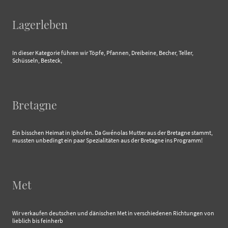
Lagerleben
In dieser Kategorie führen wir Töpfe, Pfannen, Dreibeine, Becher, Teller,
Schüsseln, Besteck,
Bretagne
Ein bisschen Heimat in Iphofen. Da Gwénolas Mutter aus der Bretagne stammt,
mussten unbedingt ein paar Spezialitäten aus der Bretagne ins Programm!
Met
Wir verkaufen deutschen und dänischen Met in verschiedenen Richtungen von
lieblich bis feinherb