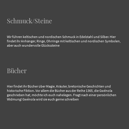
Schmuck/Steine
Wir führen keltischen und nordischen Schmuck in Edelstahl und Silber. Hier
findet ihr Anhänger, Ringe, Ohrringe mit keltischen und nordischen Symbolen,
aber auch wundervolle Glückssteine
Bücher
Hier findet ihr Bücher über Magie, Kräuter, bretonische Geschichten und
historische Fiktion. Vor allem die Bücher aus der Reihe 1365, die Gwénola
geschrieben hat, möchte ich euch nahelegen. Fragt nach einer persönlichen
Widmung! Gwénola wird sie euch gerne schreiben