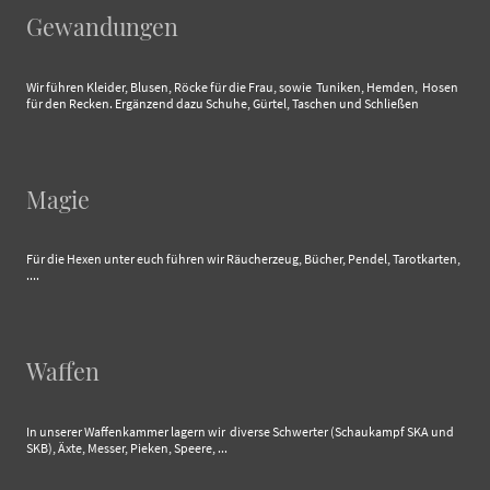
Gewandungen
Wir führen Kleider, Blusen, Röcke für die Frau, sowie Tuniken, Hemden, Hosen
für den Recken. Ergänzend dazu Schuhe, Gürtel, Taschen und Schließen
Magie
Für die Hexen unter euch führen wir Räucherzeug, Bücher, Pendel, Tarotkarten,
....
Waffen
In unserer Waffenkammer lagern wir diverse Schwerter (Schaukampf SKA und
SKB), Äxte, Messer, Pieken, Speere, ...